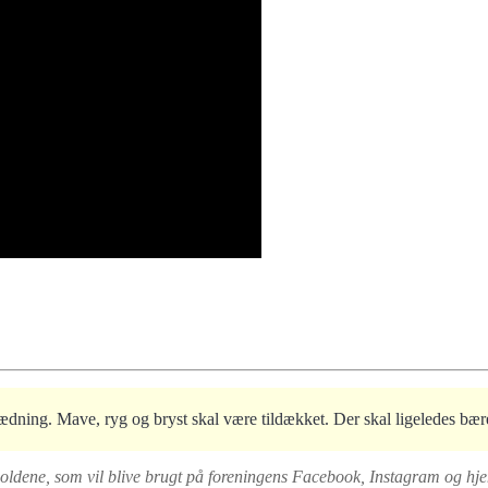
dning. Mave, ryg og bryst skal være tildækket. Der skal ligeledes bæres
holdene, som vil blive brugt på foreningens Facebook, Instagram og hjem