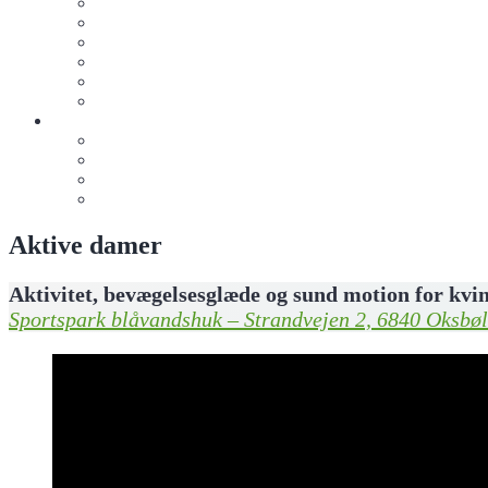
Motionsmænd
Jiu-Jitsu Junior
Jiu Jitsu (15+)
Crossgym
Oxerne
Sommergymnastik
Info
Bliv sponsor for de frivillige
Køb klubtøj
De Frivilige
Kontakt os
Aktive damer
Aktivitet, bevægelsesglæde og sund motion for kvin
Sportspark blåvandshuk – Strandvejen 2, 6840 Oksbøl