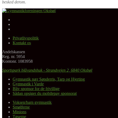
besked derom.
Facebook
Gymnastikforeningen Oksbøl
Instagram
Youtube
Privatlivspolitik
Kontakt os
Andelskassen
Reg. nr. 5954
Kontonr. 1083958
Sportspark blåvandshuk - Strandvejen 2, 6840 Oksbøl
Gymnastik nær Sønderris, Tarp og Hjerting
Gymnastik i Varde
Bliv sponsor for de frivillige
Sådan opsiger du mobilepay sponsorat
Voksen/barn gymnastik
Smølferne
Minions
Tøserne