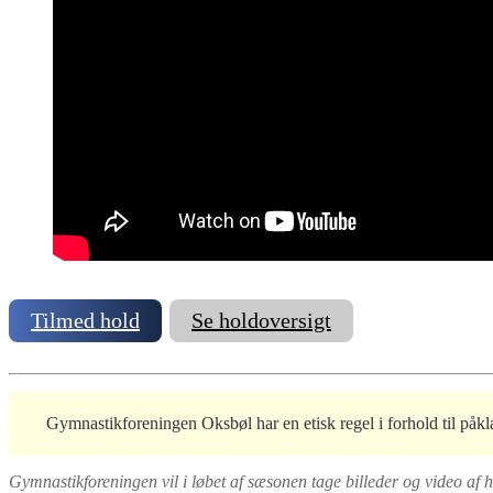
Tilmed hold
Se holdoversigt
Gymnastikforeningen Oksbøl har en etisk regel i forhold til påklæ
Gymnastikforeningen vil i løbet af sæsonen tage billeder og video af 