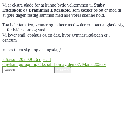
Vi er ekstra glade for at kunne byde velkommen til
Staby
Efterskole
og
Bramming Efterskole
, som gæster os og er med til
at gøre dagen festlig sammen med alle vores skønne hold.
Tag hele familien, venner og naboer med – der er noget at glæde sig
til for både store og små.
Vi lover smil, applaus og en dag, hvor gymnastikglæden er i
centrum
Vi ses til en skøn opvisningsdag!
Indlægsnavigation
« Sæson 2025/2026 opstart
Opvisningprogram, Oksbøl. Lørdag den 07. Marts 2026 »
Search
for: