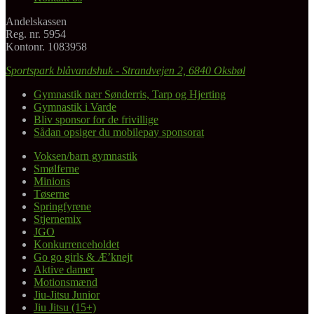
Andelskassen
Reg. nr. 5954
Kontonr. 1083958
Sportspark blåvandshuk - Strandvejen 2, 6840 Oksbøl
Gymnastik nær Sønderris, Tarp og Hjerting
Gymnastik i Varde
Bliv sponsor for de frivillige
Sådan opsiger du mobilepay sponsorat
Voksen/barn gymnastik
Smølferne
Minions
Tøserne
Springfyrene
Stjernemix
JGO
Konkurrenceholdet
Go go girls & Æ’knejt
Aktive damer
Motionsmænd
Jiu-Jitsu Junior
Jiu Jitsu (15+)