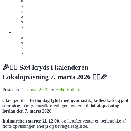
Motionsmænd
Jiu-Jitsu Junior
Jiu Jitsu (15+)
Crossgym
Oxerne
Sommergymnastik
Info
Bliv sponsor for de frivillige
Køb klubtøj
De Frivilige
Kontakt os
🎉🤸‍♂️ Sæt kryds i kalenderen –
Lokalopvisning 7. marts 2026 🤸‍♀️🎉
Posted on
1. januar 2026
by
Helle Hallum
Glæd jer til en
festlig dag fyldt med gymnastik, fællesskab og god
stemning
, når gymnastikforeningen inviterer til
lokalopvisning
lørdag den 7. marts 2026
.
Indmarchen starter kl. 12.00
, og herefter venter en perlerække af
flotte opvisninger, energi og bevægelsesglæde.