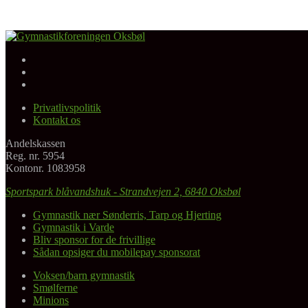
Facebook
Gymnastikforeningen Oksbøl
Instagram
Youtube
Privatlivspolitik
Kontakt os
Andelskassen
Reg. nr. 5954
Kontonr. 1083958
Sportspark blåvandshuk - Strandvejen 2, 6840 Oksbøl
Gymnastik nær Sønderris, Tarp og Hjerting
Gymnastik i Varde
Bliv sponsor for de frivillige
Sådan opsiger du mobilepay sponsorat
Voksen/barn gymnastik
Smølferne
Minions