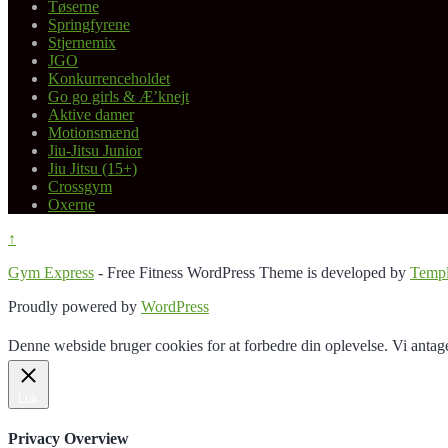
Tøserne
Springfyrene
Stjernemix
JGO
Konkurrenceholdet
Go go girls & Æ’knejt
Aktive damer
Motionsmænd
Jiu-Jitsu Junior
Jiu Jitsu (15+)
Crossgym
Oxerne
↑
Gym Express
- Free Fitness WordPress Theme is developed by
Templ
Proudly powered by
WordPress
Denne webside bruger cookies for at forbedre din oplevelse. Vi antage
Luk
Privacy Overview