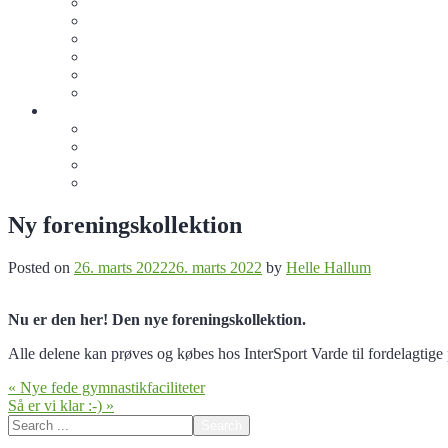
Motionsmænd
Jiu-Jitsu Junior
Jiu Jitsu (15+)
Crossgym
Oxerne
Sommergymnastik
Info
Bliv sponsor for de frivillige
Køb klubtøj
De Frivilige
Kontakt os
Ny foreningskollektion
Posted on
26. marts 2022
26. marts 2022
by
Helle Hallum
Nu er den her! Den nye foreningskollektion.
Alle delene kan prøves og købes hos InterSport Varde til fordelagtige 
Indlægsnavigation
« Nye fede gymnastikfaciliteter
Så er vi klar :-) »
Search
for: