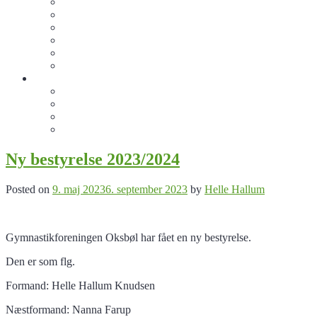
Motionsmænd
Jiu-Jitsu Junior
Jiu Jitsu (15+)
Crossgym
Oxerne
Sommergymnastik
Info
Bliv sponsor for de frivillige
Køb klubtøj
De Frivilige
Kontakt os
Nyheder
Ny bestyrelse 2023/2024
Posted on
9. maj 2023
6. september 2023
by
Helle Hallum
Gymnastikforeningen Oksbøl har fået en ny bestyrelse.
Den er som flg.
Formand: Helle Hallum Knudsen
Næstformand: Nanna Farup