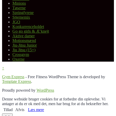
Minions
Tøserne
Springfyrene
Stjernemix
JGO
Konkurrenceholdet
Go go girls & Æ’knejt
Aktive damer
Motionsmænd
Jiu-Jitsu Junior
Jiu Jitsu (15+)
Crossgym
Oxerne
↑
Gym Express
- Free Fitness WordPress Theme is developed by
Template Express
.
Proudly powered by
WordPress
Denne webside bruger cookies for at forbedre din oplevelse. Vi
antager at du er ok med det, men har brug for at du bekræfter her.
Tillad
Afvis
Læs mere