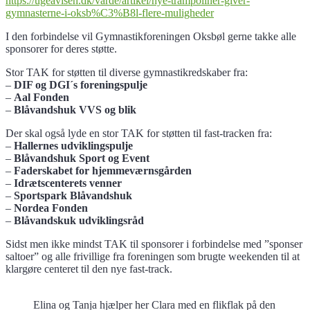
https://ugeavisen.dk/varde/artikel/nye-trampoliner-giver-
gymnasterne-i-oksb%C3%B8l-flere-muligheder
I den forbindelse vil Gymnastikforeningen Oksbøl gerne takke alle
sponsorer for deres støtte.
Stor TAK for støtten til diverse gymnastikredskaber fra:
–
DIF og DGI´s foreningspulje
–
Aal Fonden
–
Blåvandshuk VVS og blik
Der skal også lyde en stor TAK for støtten til fast-tracken fra:
–
Hallernes udviklingspulje
–
Blåvandshuk Sport og Event
–
Faderskabet for hjemmeværnsgården
–
Idrætscenterets venner
–
Sportspark Blåvandshuk
–
Nordea Fonden
–
Blåvandskuk udviklingsråd
Sidst men ikke mindst TAK til sponsorer i forbindelse med ”sponser
saltoer” og alle frivillige fra foreningen som brugte weekenden til at
klargøre centeret til den nye fast-track.
Elina og Tanja hjælper her Clara med en flikflak på den