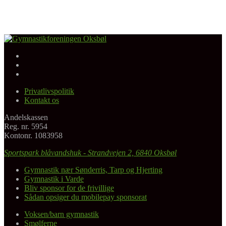
Facebook
Gymnastikforeningen Oksbøl
Instagram
Youtube
Privatlivspolitik
Kontakt os
Andelskassen
Reg. nr. 5954
Kontonr. 1083958
Sportspark blåvandshuk - Strandvejen 2, 6840 Oksbøl
Gymnastik nær Sønderris, Tarp og Hjerting
Gymnastik i Varde
Bliv sponsor for de frivillige
Sådan opsiger du mobilepay sponsorat
Voksen/barn gymnastik
Smølferne