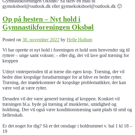
Gymnastikforningen Oksbøl? Så skriv en mail til
gymoksboel@outlook.dk eller gymsekoksboel@outlook.dk 🙂
Op på hesten – Nyt hold i
Gymnastikforeningen Oksbøl
Posted on
30. november 2022
by
Helle Hallum
Vi har oprette et nyt hold i foreningen et hold som henvender sig til
ryttere – unge samt voksne; – eller dig, der vil lave god træning for
kroppen
Udnyt vinterperioden til at træne din egen krop. Træning, der vil
bedre dine kropslige forudsætninger for at blive en bedre rytter.
Træning, der imødekommer de kropslige problematikker, der kan
være ved at være rytter.
Desuden vil der være generel træning af kroppen. Konkret vil
træningen bl.a. byde på træning af musklerne, smidighed og
holdning. Der vil også være konditionstræning samt plads til smil og
fællesskab.
Er det noget for dig? Så er det onsdage i holdrummet v. hal 1 kl 18 –
19