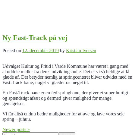
Ny Fast-Track på vej
Posted on
12. december 2019
by
Kristian Iversen
Udvalget Kultur og Fritid i Varde Kommune har været i gang med
at uddele midler fra deres udviklingspulje. Det er vi så heldige at få
glæde af. Det betyder nemlig at springcenteret bliver udvidet med en
Fast-Track bane, noget vi glæder os meget til.
En Fast-Track bane er en fed springbane, der giver et super hurtigt
og spændstigt afsæt og dermed giver mulighed for mange
gentagelser.
Vi får altså endnu bedre muligheder for at øve og lave vores seje
spring – juhuu.
Navigation
Newer posts »
Search